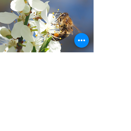
1998 - Actualidad
Contaba el año 1998 cuando A.N.S.A.
eligió a
Seprocon como uno de sus
aliados. Nos acercaron a sus últimos
desarrollos tecnológicos, emprendimos
una nueva etapa en la capacitación de
todo nuestro personal y obtuvimos la
puntuación más alta en plan de
certificación de calidad desarrollado